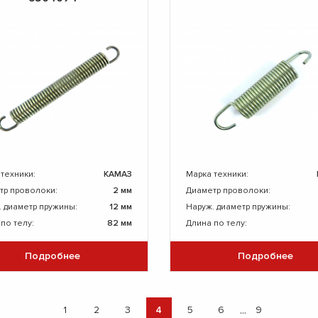
 техники:
КАМАЗ
Марка техники:
тр проволоки:
2 мм
Диаметр проволоки:
. диаметр пружины:
12 мм
Наруж. диаметр пружины:
по телу:
82 мм
Длина по телу:
Подробнее
Подробнее
...
1
2
3
4
5
6
9