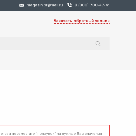
magazin.pr@mail.ru
8 (800) 700-47-41
Заказать обратный звонок
метрам переместите "ползунок" на нужные Вам значения