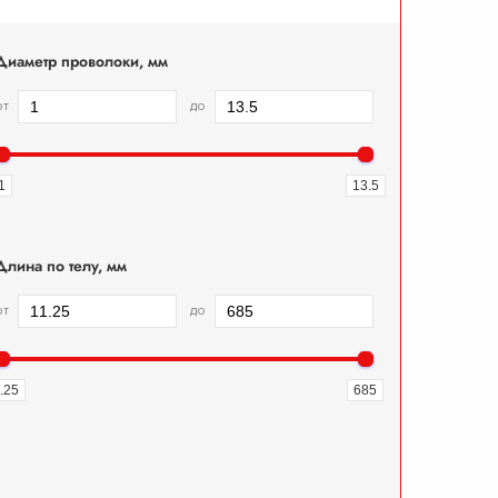
Диаметр проволоки, мм
от
до
1
13.5
Длина по телу, мм
от
до
.25
685