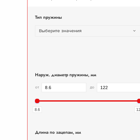
Тип пружины
Выберите значения
Наруж. диаметр пружины, мм
от
до
8.6
1
Длина по зацепам, мм