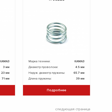
КАМАЗ
Марка техники:
КАМАЗ
3 мм
Диаметр проволоки:
4.5 мм
23 мм
Наруж. диаметр пружины:
65.7 мм
71 мм
Длина пружины:
39 мм
Подробнее
следующая страница