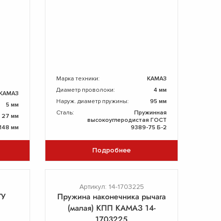
Марка техники:
КАМАЗ
Диаметр проволоки:
4 мм
КАМАЗ
Наруж. диаметр пружины:
95 мм
5 мм
Сталь:
Пружинная
27 мм
высокоуглеродистая ГОСТ
148 мм
9389-75 Б-2
Подробнее
Артикул: 14-1703225
ГУ
Пружина наконечника рычага
(малая) КПП КАМАЗ 14-
1703225