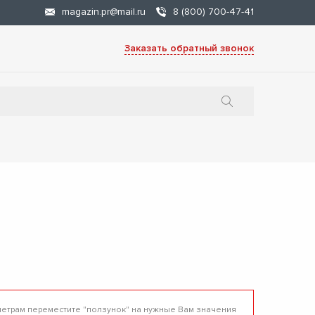
magazin.pr@mail.ru
8 (800) 700-47-41
Заказать обратный звонок
метрам переместите "ползунок" на нужные Вам значения