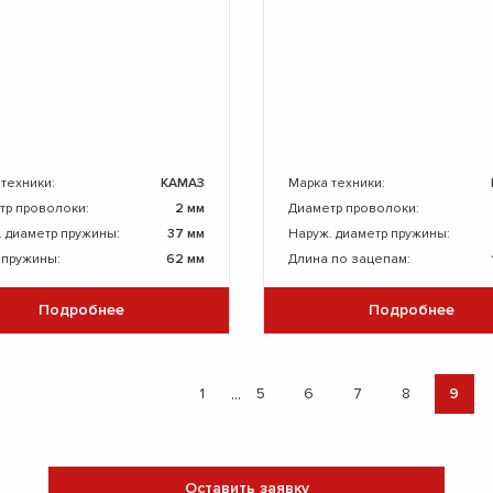
 техники:
КАМАЗ
Марка техники:
тр проволоки:
2 мм
Диаметр проволоки:
. диаметр пружины:
37 мм
Наруж. диаметр пружины:
 пружины:
62 мм
Длина по зацепам:
Подробнее
Подробнее
...
1
5
6
7
8
9
Оставить заявку