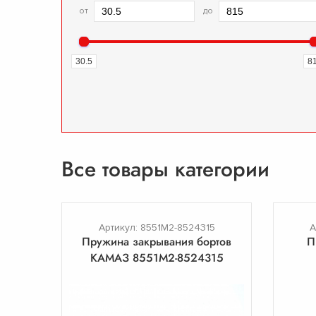
от
до
30.5
8
Все товары категории
Артикул: 8551М2-8524315
А
Пружина закрывания бортов
П
КАМАЗ 8551М2-8524315