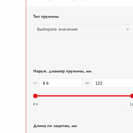
Тип пружины
Выберите значения
Наруж. диаметр пружины, мм
от
до
8.6
1
Длина по зацепам, мм