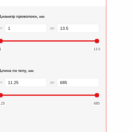
Диаметр проволоки, мм
от
до
1
13.5
Длина по телу, мм
от
до
.25
685