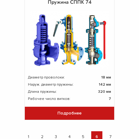
Пружина СППК 74
Диаметр проволоки:
18 мм
Наруж. диаметр пружины:
142 мм
Длина пружины:
320 мм
Рабочее число витков:
7
Подробнее
1
2
3
4
5
6
7