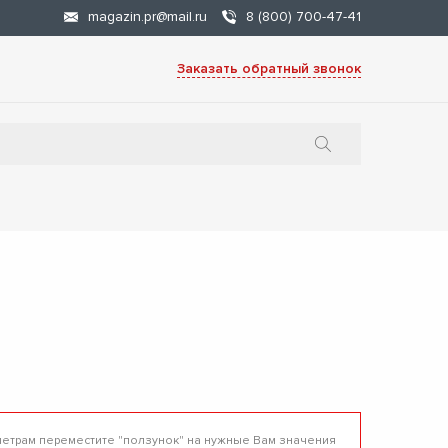
magazin.pr@mail.ru
8 (800) 700-47-41
Заказать обратный звонок
метрам переместите "ползунок" на нужные Вам значения