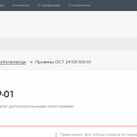
вы
Контакты
О продукции
О компании
рубопровода
Пружины ОСТ 24.125.109-01
-01
 или дополнительными категориями:
Примечание: Для отбора товаров по пара