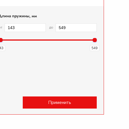
Длина пружины, мм
от
до
43
549
Применить