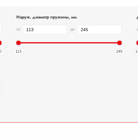
Наруж. диаметр пружины, мм
от
до
0
113
245
1