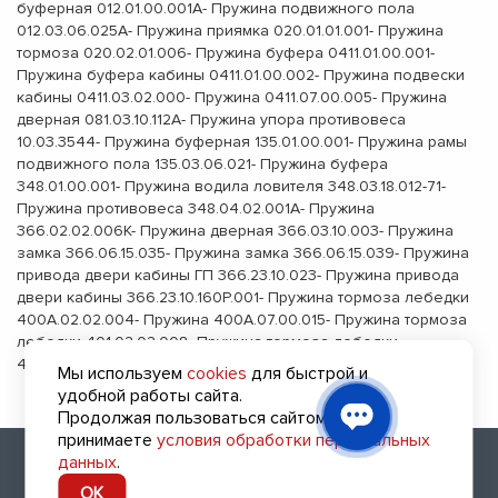
буферная 012.01.00.001А- Пружина подвижного пола
012.03.06.025А- Пружина приямка 020.01.01.001- Пружина
тормоза 020.02.01.006- Пружина буфера 0411.01.00.001-
Пружина буфера кабины 0411.01.00.002- Пружина подвески
кабины 0411.03.02.000- Пружина 0411.07.00.005- Пружина
дверная 081.03.10.112А- Пружина упора противовеса
10.03.3544- Пружина буферная 135.01.00.001- Пружина рамы
подвижного пола 135.03.06.021- Пружина буфера
348.01.00.001- Пружина водила ловителя 348.03.18.012-71-
Пружина противовеса 348.04.02.001А- Пружина
366.02.02.006К- Пружина дверная 366.03.10.003- Пружина
замка 366.06.15.035- Пружина замка 366.06.15.039- Пружина
привода двери кабины ГП 366.23.10.023- Пружина привода
двери кабины 366.23.10.160Р.001- Пружина тормоза лебедки
400А.02.02.004- Пружина 400А.07.00.015- Пружина тормоза
лебедки 401.02.02.008- Пружина тормоза лебедки
406.02.02.001- Пружина дверная удлиненная ДК
Мы используем
cookies
для быстрой и
удобной работы сайта.
Продолжая пользоваться сайтом, вы
принимаете
условия обработки персональных
2010 - 2026 (с) Все права защищены
данных
.
8 (800) 700-47-41
OK