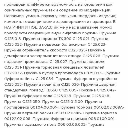
производителяИмеется возможность изготовления как
оригинальных пружин, так и создание их модификаций.
Например: усилить пружину; повысить твердость изделия;
изменить геометрические характеристики и параметры. В
НАЛИЧИИ И ПОД ЗАКАЗ:Так же у нас в магазине можно
приобрести следующие виды лифтовых пружин:- Пружина
С.125.013- Пружина тормоза ТК-300 С.125.021- Пружина
С.125.022- Пружина подвески балансирная С.125.023-
Пружина ограничитель скорости С.125.025- Пружина
демпферная электромагнитного отвода С.125.026- Пружина
подвески противовеса С.125.027- Пружина ловителя
С.125.031- Пружина тормозная клещевых ловителей
С.125.032- Пружина буфера противовеса С.125.033- Пружина
буфера кабины С.125.034- Пружина буферного устройства
С.125.035- Пружина ловителя С.125.036- Пружина дверная
стандартная, привод ПД650 С.125.039- Пружина С.125.042-
Пружина буферная пола С.125.043- Пружина С.125.048-
Пружина С.125.050- Пружина С.125.013.00- Пружина
противовеса 001.04.00.001- Пружина тормоза 001.02.02.008А-
Пружина верхней балки 001.03.02.034Б- Пружина тормоза
001.22.02.008- Пружина буферная приямка 006.01.00.001-
Пружина подвижного пола 006.03.06.003- Пружина