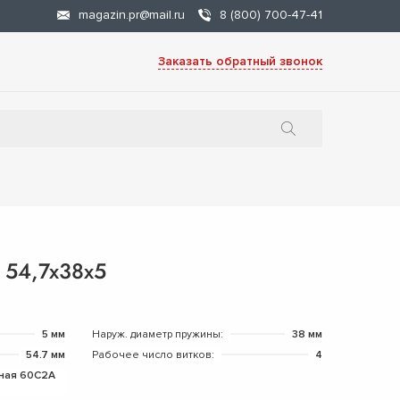
magazin.pr@mail.ru
8 (800) 700-47-41
Заказать обратный звонок
 54,7х38х5
5 мм
Наруж. диаметр пружины:
38 мм
54.7 мм
Рабочее число витков:
4
ная 60С2А