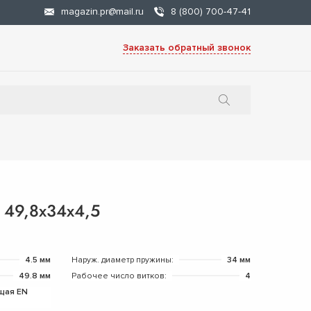
magazin.pr@mail.ru
8 (800) 700-47-41
Заказать обратный звонок
 49,8х34х4,5
4.5 мм
Наруж. диаметр пружины:
34 мм
49.8 мм
Рабочее число витков:
4
щая EN