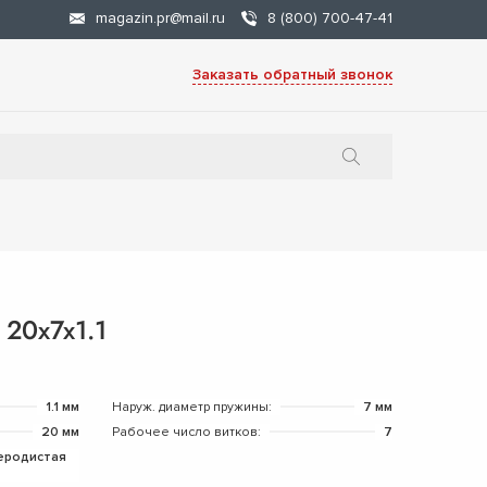
magazin.pr@mail.ru
8 (800) 700-47-41
Заказать обратный звонок
20х7х1.1
1.1 мм
Наруж. диаметр пружины:
7 мм
20 мм
Рабочее число витков:
7
еродистая