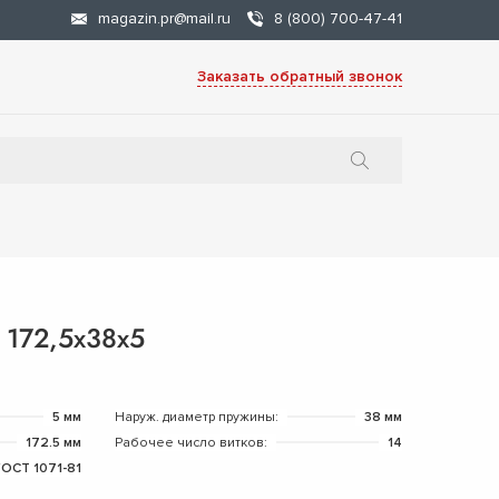
magazin.pr@mail.ru
8 (800) 700-47-41
Заказать обратный звонок
 172,5х38х5
5 мм
Наруж. диаметр пружины:
38 мм
172.5 мм
Рабочее число витков:
14
ОСТ 1071-81