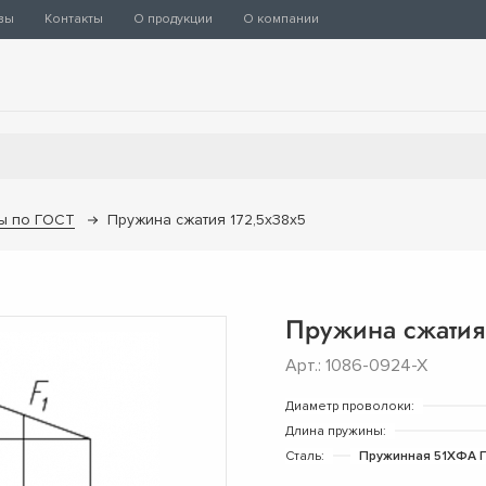
вы
Контакты
О продукции
О компании
ы по ГОСТ
Пружина сжатия 172,5х38х5
Пружина сжатия
Арт.: 1086-0924-Х
Диаметр проволоки:
Длина пружины:
Сталь:
Пружинная 51ХФА Г