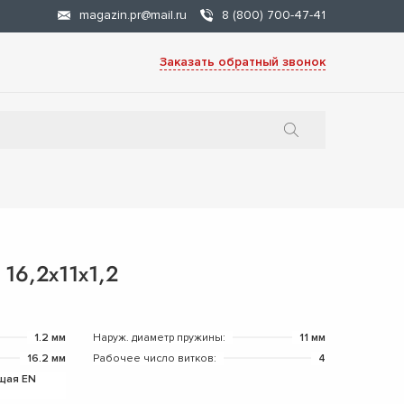
magazin.pr@mail.ru
8 (800) 700-47-41
Заказать обратный звонок
16,2х11х1,2
1.2 мм
Наруж. диаметр пружины:
11 мм
16.2 мм
Рабочее число витков:
4
щая EN