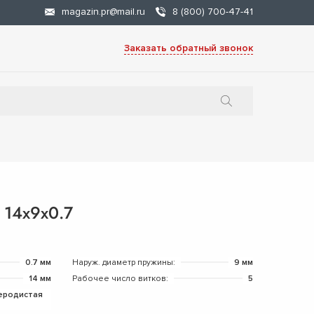
magazin.pr@mail.ru
8 (800) 700-47-41
Заказать обратный звонок
 14х9х0.7
0.7 мм
Наруж. диаметр пружины:
9 мм
14 мм
Рабочее число витков:
5
еродистая