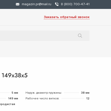
magazin.pr@mail.ru
8 (800) 700-47-41
Заказать обратный звонок
 149х38х5
5 мм
Наруж. диаметр пружины:
38 мм
149 мм
Рабочее число витков:
12
еродистая