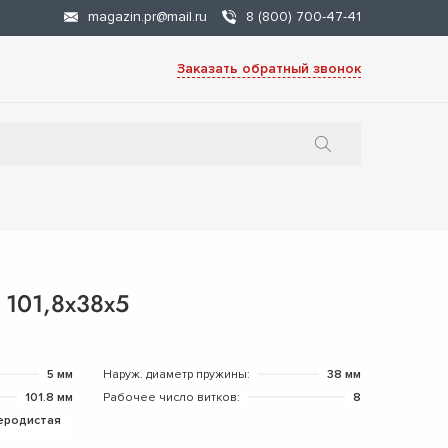
magazin.pr@mail.ru
8 (800) 700-47-41
Заказать обратный звонок
 101,8х38х5
5 мм
Наруж. диаметр пружины:
38 мм
101.8 мм
Рабочее число витков:
8
еродистая