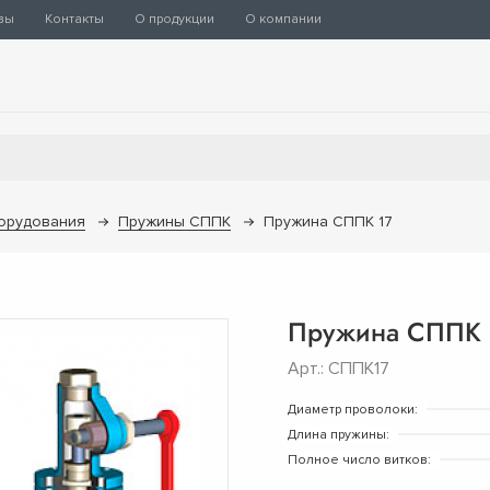
вы
Контакты
О продукции
О компании
орудования
Пружины СППК
Пружина СППК 17
Пружина СППК 
Арт.: СППК17
Диаметр проволоки:
Длина пружины:
Полное число витков: