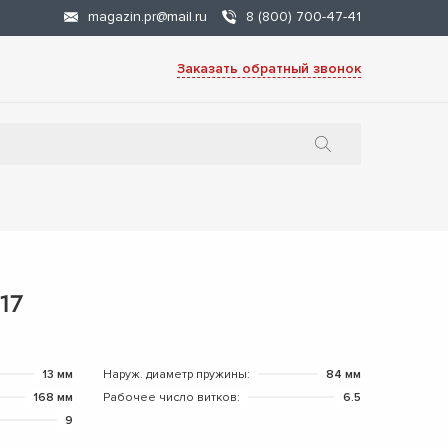
magazin.pr@mail.ru
8 (800) 700-47-41
Заказать обратный звонок
17
13 мм
Наруж. диаметр пружины:
84 мм
168 мм
Рабочее число витков:
6.5
9