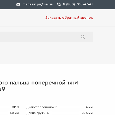
magazin.pr@mail.ru
8 (800) 700-47-41
Заказать обратный звонок
го пальца поперечной тяги
69
ЗИЛ
Диаметр проволоки:
4 мм
40 мм
Длина пружины:
25.5 мм