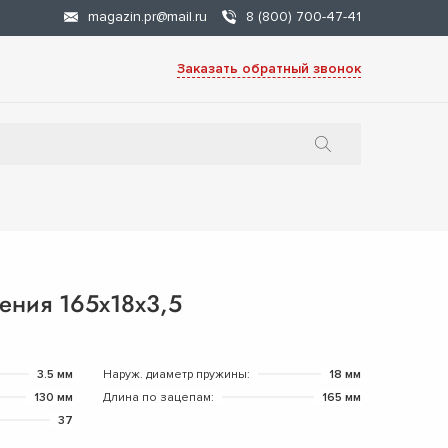
magazin.pr@mail.ru
8 (800) 700-47-41
Заказать обратный звонок
ения 165х18х3,5
3.5 мм
Наруж. диаметр пружины:
18 мм
130 мм
Длина по зацепам:
165 мм
37