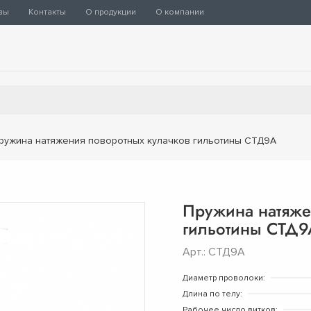
вы
Контакты
О продукции
О компании
ружина натяжения поворотных кулачков гильотины СТД9А
Пружина натяже
гильотины СТД9
Арт.: СТД9А
Диаметр проволоки:
Длина по телу:
Рабочее число витков: