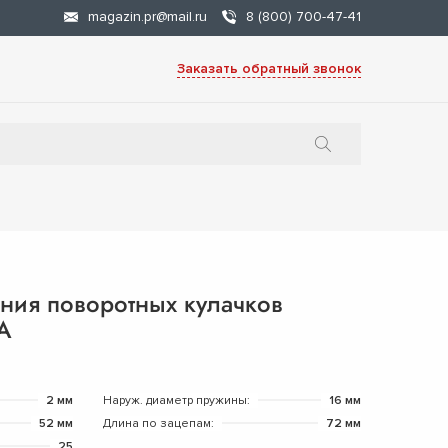
magazin.pr@mail.ru
8 (800) 700-47-41
Заказать обратный звонок
ния поворотных кулачков
А
2 мм
Наруж. диаметр пружины:
16 мм
52 мм
Длина по зацепам:
72 мм
25