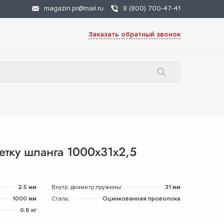
magazin.pr@mail.ru
8 (800) 700-47-41
Заказать обратный звонок
етку шланга 1000х31х2,5
2.5 мм
Внутр. диаметр пружины:
31 мм
1000 мм
Сталь:
Оцинкованная проволока
0.6 кг