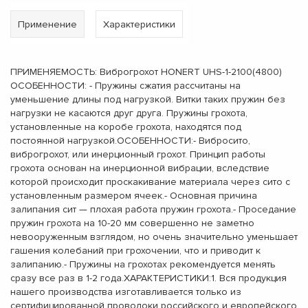
Применение
Характеристики
ПРИМЕНЯЕМОСТЬ: Виброгрохот HONERT UHS-1-2100(4800)
ОСОБЕННОСТИ: - Пружины сжатия рассчитаны на
уменьшение длины под нагрузкой. Витки таких пружин без
нагрузки не касаются друг друга. Пружины грохота,
установленные на коробе грохота, находятся под
постоянной нагрузкой.ОСОБЕННОСТИ:- Вибросито,
виброгрохот, или инерционный грохот. Принцип работы
грохота основан на инерционной вибрации, вследствие
которой происходит проскакивание материала через сито с
установленным размером ячеек.- Основная причина
залипания сит — плохая работа пружин грохота.- Проседание
пружин грохота на 10-20 мм совершенно не заметно
невооруженным взглядом, но очень значительно уменьшает
гашения колебаний при грохочении, что и приводит к
залипанию.- Пружины на грохотах рекомендуется менять
сразу все раз в 1-2 года.ХАРАКТЕРИСТИКИ:1. Вся продукция
нашего производства изготавливается только из
сертифицированной проволоки российского и европейского