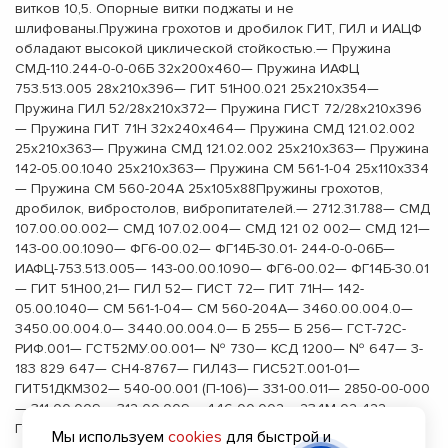
витков 10,5. Опорные витки поджаты и не
шлифованы.Пружина грохотов и дробилок ГИТ, ГИЛ и ИАЦФ
обладают высокой циклической стойкостью.— Пружина
СМД-110.244-0-0-06Б 32х200х460— Пружина ИАФЦ
753.513.005 28х210х396— ГИТ 51Н00.021 25х210х354—
Пружина ГИЛ 52/28х210х372— Пружина ГИСТ 72/28х210х396
— Пружина ГИТ 71Н 32х240х464— Пружина СМД 121.02.002
25х210х363— Пружина СМД 121.02.002 25х210х363— Пружина
142-05.00.1040 25х210х363— Пружина СМ 561-1-04 25х110х334
— Пружина СМ 560-204А 25х105х88Пружины грохотов,
дробилок, вибростолов, вибропитателей.— 2712.31.788— СМД
107.00.00.002— СМД 107.02.004— СМД 121 02 002— СМД 121—
143-00.00.1090— ФГ6-00.02— ФГ14Б-30.01- 244-0-0-06Б—
ИАФЦ-753.513.005— 143-00.00.1090— ФГ6-00.02— ФГ14Б-30.01
— ГИТ 51Н00,21— ГИЛ 52— ГИСТ 72— ГИТ 71Н— 142-
05.00.1040— СМ 561-1-04— СМ 560-204А— 3460.00.004.0—
3450.00.004.0— 3440.00.004.0— Б 255— Б 256— ГСТ-72С-
РИФ.001— ГСТ52МУ.00.001— № 730— КСД 1200— № 647— 3-
183 829 647— СН4-8767— ГИЛ43— ГИС52Т.001-01—
ГИТ51ДКМ302— 540-00.001 (П-106)— 331-00.011— 2850-00-000
— 311-00.009— 312-00.009— 446-00.002— 234М-02-422—
Г13733.142.001Б— ОП-6А— ОП-6— ОП-3— ГИТ31.0001
Мы используем
cookies
для быстрой и