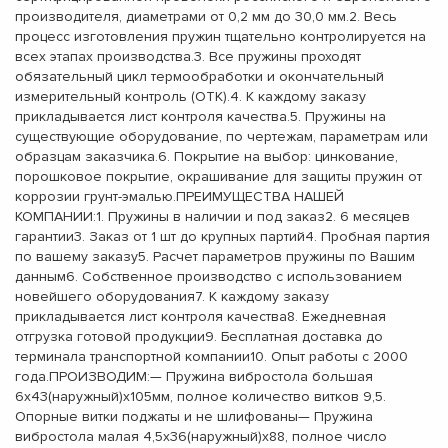
производителя, диаметрами от 0,2 мм до 30,0 мм.2. Весь
процесс изготовления пружин тщательно контролируется на
всех этапах производства.3. Все пружины проходят
обязательный цикл термообработки и окончательный
измерительный контроль (ОТК).4. К каждому заказу
прикладывается лист контроля качества.5. Пружины на
существующие оборудование, по чертежам, параметрам или
образцам заказчика.6. Покрытие на выбор: цинкование,
порошковое покрытие, окрашивание для защиты пружин от
коррозии грунт-эмалью.ПРЕИМУЩЕСТВА НАШЕЙ
КОМПАНИИ:1. Пружины в наличии и под заказ2. 6 месяцев
гарантии3. Заказ от 1 шт до крупных партий4. Пробная партия
по вашему заказу5. Расчет параметров пружины по Вашим
данным6. Собственное производство с использованием
новейшего оборудования7. К каждому заказу
прикладывается лист контроля качества8. Ежедневная
отгрузка готовой продукции9. Бесплатная доставка до
терминала транспортной компании10. Опыт работы с 2000
года.ПРОИЗВОДИМ:— Пружина вибростола большая
6х43(наружный)х105мм, полное количество витков 9,5.
Опорные витки поджаты и не шлифованы— Пружина
вибростола малая 4,5х36(наружный)х88, полное число