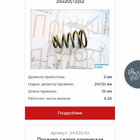
35х20(12)х2
Диаметр проволоки:
2 мм
Наруж. диаметр пружины:
20(12) мм
Длина пружины:
35 мм
Рабочее число витков:
4.25
Подробнее
Артикул: 34.520.82
Пружина сжатия коническая