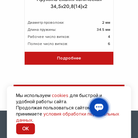
34,5х20,8(14)х2
Диаметр проволоки:
2 мм
Длина пружины:
34.5 мм
Рабочее число витков:
4
Полное число витков:
6
Подробнее
Оставить заявку
Мы используем
cookies
для быстрой и
на подбор пружин
удобной работы сайта.
Продолжая пользоваться сайтом, вы
принимаете
условия обработки персональных
2010 - 2026 (с) Все права защищены
данных
.
8 (800) 700-47-41
OK
Заказать обратный звонок